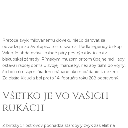
Pretože zvyk milovanému človeku niečo darovať sa
odvodzuje zo životopisu tohto svätca. Podľa legendy biskup
Valentín obdarovával mladé páry pestrými kyticami z
biskupskej záhrady. Rímskym mužom pritom údajne radil, aby
ostávali radšej doma u svojej manželky, než aby tiahli do vojny,
čo bolo rímskymi úradmi chápané ako nabádanie k dezercii.
Za cisára Klaudia bol preto 14. februára roku 268 popravený.
Všetko je vo vašich
rukách
Z britských ostrovov pochádza starobylý zvyk zasielať na