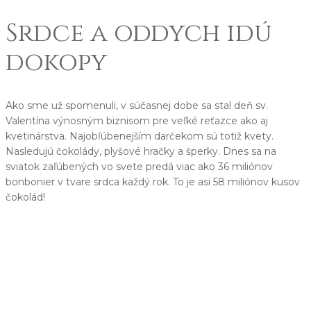
Srdce a oddych idú
dokopy
Ako sme už spomenuli, v súčasnej dobe sa stal deň sv.
Valentína výnosným biznisom pre veľké reťazce ako aj
kvetinárstva. Najobľúbenejším darčekom sú totiž kvety.
Nasledujú čokolády, plyšové hračky a šperky. Dnes sa na
sviatok zaľúbených vo svete predá viac ako 36 miliónov
bonbonier v tvare srdca každý rok. To je asi 58 miliónov kusov
čokolád!