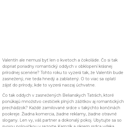
Valentín ale nemusí byť len o kvetoch a čokoláde. Čo si tak
dopriať poriadny romantický oddych v obklopení krásnej
prírodnej scenérie? Tohto roku to vyzerá tak, že Valentín bude
zasnežený, nie teda hnedý a zablatený. O to viac sa oplatí
zájsť do prírody, kde to vyzerá naozaj úchvatne.
Čo tak oddych v zasnežených Belianskych Tatrách, ktoré
ponúkajú množstvo cestičiek plných zážitkov aj romantických
prechádzok? Každé zamilované srdce v takýchto končinách
pookreje. Žiadna komercia, žiadne reklamy, žiadne otravné
slogany. Len vy, váš partner a dokonalý pokoj. Ubytujte sa so
svojou polovičkou v rezorte Kamzík a okrem srdca vďaka