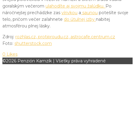
goralským večerom
ulahodíte aj svojmu žalúdku.
Po
náročnejšej prechádzke zas
vírivkou
a
saunou
potešíte svoje
telo, pričom večer zaľahnete
do útulnej izby
nabitej
atmosférou plnej lásky.
Zdroj:
rozhlas.cz,
protiproudu.cz,
astrocafe.centrum.cz
Foto:
shutterstock.com
0
Likes
©2026 Penzión Kamzík | Všetky práva vyhradené