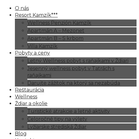
O nás
Resort Kamzík***
Wellness Penzión Kamzík
Apartmán A – Mezonet
Apartmán B – S krbom
Villa Kamzík
Pobyty a ceny
Letný Wellness pobyt s raňajkami v Ždiari
Jesenný wellness pobyt v Tatrách s
raňajkami
Darujte zážitok na ktorý sa nezabúda
Reštaurácia
Wellness
Ždiar a okolie
Turistické atrakcie a letné aktivity
Celoročné tipy na výlety
Lyžiarske strediská Ždiar
Blog