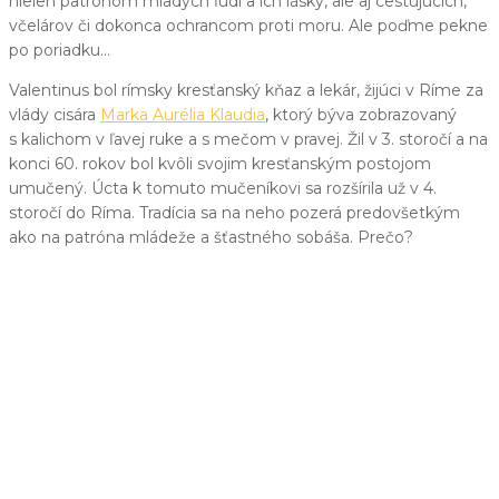
nielen patrónom mladých ľudí a ich lásky, ale aj cestujúcich,
včelárov či dokonca ochrancom proti moru. Ale poďme pekne
po poriadku…
Valentinus bol rímsky kresťanský kňaz a lekár, žijúci v Ríme za
vlády cisára
Marka Aurélia Klaudia
, ktorý býva zobrazovaný
s kalichom v ľavej ruke a s mečom v pravej. Žil v 3. storočí a na
konci 60. rokov bol kvôli svojim kresťanským postojom
umučený. Úcta k tomuto mučeníkovi sa rozšírila už v 4.
storočí do Ríma. Tradícia sa na neho pozerá predovšetkým
ako na patróna mládeže a šťastného sobáša. Prečo?