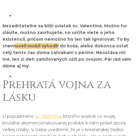
Kontakt
Nezadržateľne sa blíži sviatok sv. Valentína. Možno ho
slávite, možno zavrhujete, no určite viete o jeho
existencii, pričom nemožno ho len tak ignorovať. To by
ste museli mobil vyhodiť do koša, alebo dokonca ostať
Rezervovať pobyt
celý tento čas doma zahrabaní v perine. Neostáva nič
iné, len si deň zamilovaných užiť po svojom. Pár rád vám
dáme aj my.
Slovenčina
Prehratá vojna za
lásku
Polština
Angličtina
Nemčina
U populárneho
sv. Valentína,
ktorého sviatok vo svojej
Čeština
brutálne skomercionalizovanej podobe k nám prišiel spoza
veľkej mláky, si treba uvedomiť, že je v kresťanskej tradícii