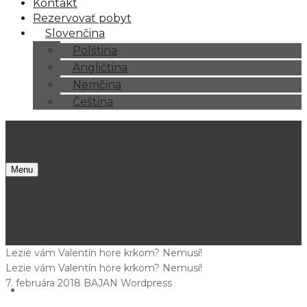
Kontakt
Rezervovať pobyt
Slovenčina
Polština
Angličtina
Nemčina
Čeština
Menu
Lezie vám Valentín hore krkom? Nemusí!
Lezie vám Valentín hore krkom? Nemusí!
7. februára 2018
BAJAN Wordpress
O nás