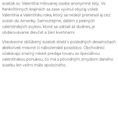
sviatok sv. Valentína milovanej osobe anonymné listy. Vo
frankofónnych krajinách sa zase vyvinul obyčaj volieb
Valentína a Valentínku roka, ktorý sa neskôr preniesol aj cez
oceán do Ameriky. Samozrejme, ďalším z pekných
valentínských zvykov, ktoré sa udržali až dodnes, je
obdarovávanie dievčat a žien kvetinami.
Všeobecne obľúbený sviatok stratil v posledných desaťročiach
akékoľvek mravné či náboženské posolstvo. Obchodníci
očakávajú značný nárast predaja tovaru so špeciálnou
valentínskou ponukou, čo má s pôvodným zmyslom daného
sviatku len veľmi málo spoločného.