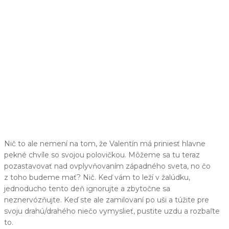
Nič to ale nemení na tom, že Valentín má priniesť hlavne
pekné chvíle so svojou polovičkou. Môžeme sa tu teraz
pozastavovať nad ovplyvňovaním západného sveta, no čo
z toho budeme mať? Nič. Keď vám to leží v žalúdku,
jednoducho tento deň ignorujte a zbytočne sa
neznervózňujte. Keď ste ale zamilovaní po uši a túžite pre
svoju drahú/drahého niečo vymyslieť, pustite uzdu a rozbaľte
to.