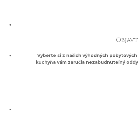
Wellness
Objavt
Vyberte si z našich výhodných pobytových ba
Ždiar a okolie
kuchyňa vám zaručia nezabudnuteľný oddych.
Turistické atrakcie a letné aktivity
Celoročné tipy na výlety
Lyžiarske strediská Ždiar
Blog