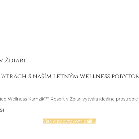
v Ždiari
Tatrách s naším letným wellness pobytom
ieb Wellness Kamzík*** Resort v Ždiari vytvára ideálne prostredie 
S!
Viac o pobytovom balíku