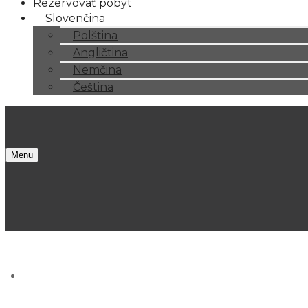
Rezervovať pobyt
Slovenčina
Polština
Angličtina
Nemčina
Čeština
Menu
O nás