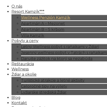
O nás
Resort Kamzík***
Wellness Penzión Kamzík
Apartmán A – Mezonet
Apartmán B – S krbom
Villa Kamzík
Pobyty a ceny
Letný Wellness pobyt s raňajkami v Ždiari
Jesenný wellness pobyt v Tatrách s raňajkam
Darujte zážitok na ktorý sa nezabúda
Reštaurácia
Wellness
Ždiar a okolie
Turistické atrakcie a letné aktivity
Celoročné tipy na výlety
Lyžiarske strediská Ždiar
Blog
Kontakt