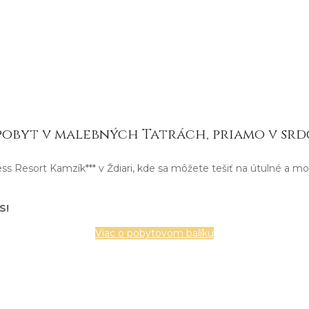
pobyt v malebných Tatrách, priamo v srdc
 Resort Kamzík*** v Ždiari, kde sa môžete tešiť na útulné a mo
S!
Viac o pobytovom balíku