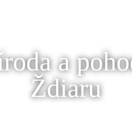
íroda a poho
Ždiaru
i