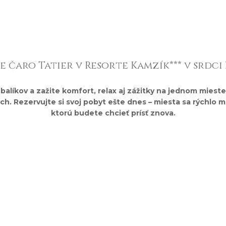
Rezervovať pobyt
e čaro Tatier v Resorte Kamzík*** v srdci
líkov a zažite komfort, relax aj zážitky na jednom mieste.
 Rezervujte si svoj pobyt ešte dnes – miesta sa rýchlo míň
ktorú budete chcieť prísť znova.