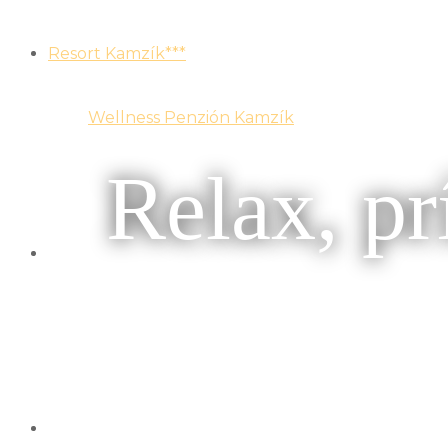
Resort Kamzík***
Wellness Penzión Kamzík
Apartmán A – Mezonet
Apartmán B – S krbom
Relax, pr
Villa Kamzík
Pobyty a ceny
Letný Wellness pobyt s raňajkami v Ždiari
Jesenný wellness pobyt v Tatrách s raňajkam
Darujte zážitok na ktorý sa nezabúda
Reštaurácia