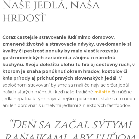
Naše jedlá, naša
hrdosť
Čoraz častejšie stravovanie ľudí mimo domovov,
zmenené životné a stravovacie návyky, uvedomenie si
kvality či pestrosť ponuky by malo viesť k rozvoju
gastronomických zariadení a záujmu o národnú
kuchyňu. Svoju dôležitú úlohu tu hrá aj cestovný ruch, v
ktorom je snaha ponúknuť okrem hradov, kostolov či
krás prírody aj príchuť pravých slovenských jedál.
V
spoločnom stravovaní by sme sa mali čo najviac držať jedál
našich starých mám. A i keď naše tradičné
mäsité
či múčne
jedlá nepatria k tým najvitálnejším pokrmom, stále sa to nedá
ani len porovnať s umelými jedlami z niektorých fastfoodov.
“Deň sa začal sýtymi
raňajkami, aby ľuďom