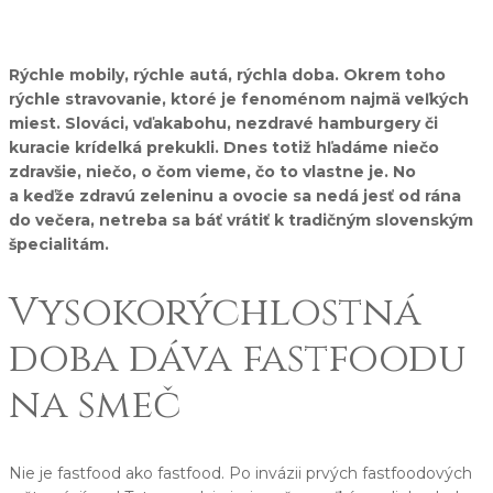
Rýchle mobily, rýchle autá, rýchla doba. Okrem toho
rýchle stravovanie, ktoré je fenoménom najmä veľkých
miest. Slováci, vďakabohu, nezdravé hamburgery či
kuracie krídelká prekukli. Dnes totiž hľadáme niečo
zdravšie, niečo, o čom vieme, čo to vlastne je. No
a keďže zdravú zeleninu a ovocie sa nedá jesť od rána
do večera, netreba sa báť vrátiť k tradičným slovenským
špecialitám.
Vysokorýchlostná
doba dáva fastfoodu
na smeč
Nie je fastfood ako fastfood. Po invázii prvých fastfoodových