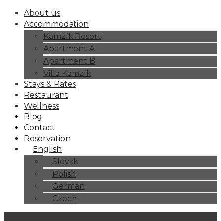
About us
Accommodation
Kamzík Resort
Apartment A
Apartment B
Villa Kamzík
Stays & Rates
Restaurant
Wellness
Blog
Contact
Reservation
English
Slovak
Polish
German
Czech