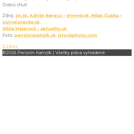
Dobrú chuť!
Zdroj:
zn.sk
,
Adrián Berecz – etrend.sk,
Milan Čupka –
zurnal.pravda.sk,
Silvia Majerová – aktuality.sk
Foto:
penzionkamzik.sk,
istockphoto.com
0
Likes
©2026 Penzión Kamzík | Všetky práva vyhradené