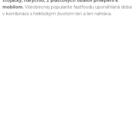
stojačky, narýchlo, z plastových obalov prilepení k
mobilom.
Všeobecnej popularite fastfoodu uponáhľaná doba
v kombinácii s hektickým životom len a len nahráva.