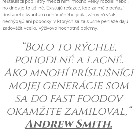
reštaurácií pod Tatry medzi nimi možno veľký rozdiel nebol,
no dnes je to už iné. Existujú reťazce, kde za málo peňazí
dostanete kvantum nenáročného jedla, zároveň však
nechýbajú ani pobočky, v ktorých sa za slušné peniaze dajú
zadovážiť vcelku výživovo hodnotné pokrmy.
“Bolo to rýchle,
pohodlné a lacné.
Ako mnohí príslušníci
mojej generácie som
sa do fast foodov
okamžite zamiloval,“
Andrew Smith.