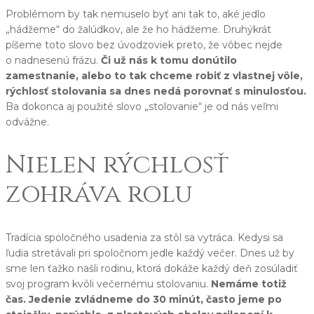
Problémom by tak nemuselo byť ani tak to, aké jedlo
„hádžeme“ do žalúdkov, ale že ho hádžeme. Druhýkrát
píšeme toto slovo bez úvodzoviek preto, že vôbec nejde
o nadnesenú frázu.
Či už nás k tomu donútilo
zamestnanie, alebo to tak chceme robiť z vlastnej vôle,
rýchlosť stolovania sa dnes nedá porovnať s minulosťou.
Ba dokonca aj použité slovo „stolovanie“ je od nás veľmi
odvážne.
Nielen rýchlosť
zohráva rolu
Tradícia spoločného usadenia za stôl sa vytráca. Kedysi sa
ľudia stretávali pri spoločnom jedle každý večer. Dnes už by
sme len ťažko našli rodinu, ktorá dokáže každý deň zosúladiť
svoj program kvôli večernému stolovaniu.
Nemáme totiž
čas. Jedenie zvládneme do 30 minút, často jeme po