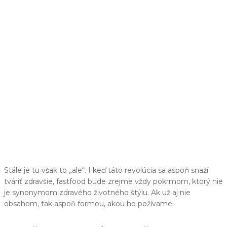
Stále je tu však to „ale“. I keď táto revolúcia sa aspoň snaží
tváriť zdravšie, fastfood bude zrejme vždy pokrmom, ktorý nie
je synonymom zdravého životného štýlu. Ak už aj nie
obsahom, tak aspoň formou, akou ho požívame.