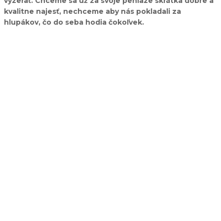
vyzerať. Chceme sa už za svoje peniaze skrátka dobre a
kvalitne najesť, nechceme aby nás pokladali za
hlupákov, čo do seba hodia čokoľvek.