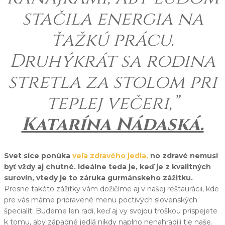
stačila energia na
ťažkú prácu.
Druhýkrát sa rodina
stretla za stolom pri
teplej večeri,”
Katarína Nádaská.
Svet síce ponúka
veľa zdravého jedla,
no zdravé nemusí
byť vždy aj chutné. Ideálne teda je, keď je z kvalitných
surovín, vtedy je to záruka gurmánskeho zážitku.
Presne takéto zážitky vám dožičíme aj v našej reštaurácii, kde
pre vás máme pripravené menu poctivých slovenských
špecialít. Budeme len radi, keď aj vy svojou troškou prispejete
k tomu, aby západné jedlá nikdy naplno nenahradili tie naše.