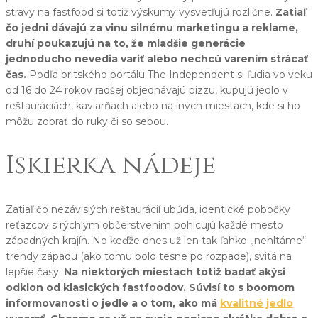
stravy na fastfood si totiž výskumy vysvetľujú rozlične.
Zatiaľ
čo jedni dávajú za vinu silnému marketingu a reklame,
druhí poukazujú na to, že mladšie generácie
jednoducho nevedia variť alebo nechcú varením strácať
čas.
Podľa britského portálu The Independent si ľudia vo veku
od 16 do 24 rokov radšej objednávajú pizzu, kupujú jedlo v
reštauráciách, kaviarňach alebo na iných miestach, kde si ho
môžu zobrať do ruky či so sebou.
Iskierka nádeje
Zatiaľ čo nezávislých reštaurácií ubúda, identické pobočky
reťazcov s rýchlym občerstvením pohlcujú každé mesto
západných krajín. No keďže dnes už len tak ľahko „nehltáme“
trendy západu (ako tomu bolo tesne po rozpade), svitá na
lepšie časy.
Na niektorých miestach totiž badať akýsi
odklon od klasických fastfoodov. Súvisí to s boomom
informovanosti o jedle a o tom, ako má
kvalitné jedlo