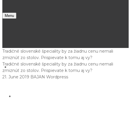
Menu
Tradičné slovenské špeciality by za žiadnu cenu nemali
zmiznúť zo stolov. Prispievate k tomu aj vy?
Tradičné slovenské špeciality by za žiadnu cenu nemali
About us
zmiznúť zo stolov. Prispievate k tomu aj vy?
21. June 2019
BAJAN Wordpress
Accommodation
Kamzík Resort
Apartment A
Apartment B