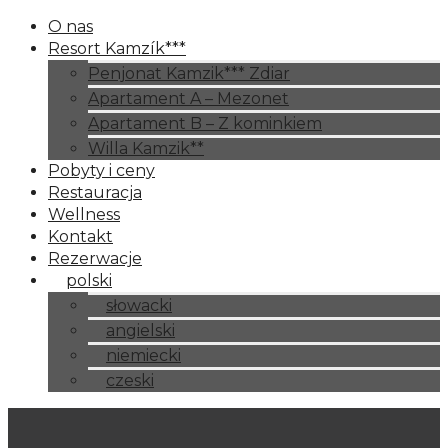
O nas
Resort Kamzík***
Penjonat Kamzik*** Zdiar
Apartament A – Mezonet
Apartament B – Z kominkiem
Willa Kamzik**
Pobyty i ceny
Restauracja
Wellness
Kontakt
Rezerwacje
polski
słowacki
angielski
niemiecki
czeski