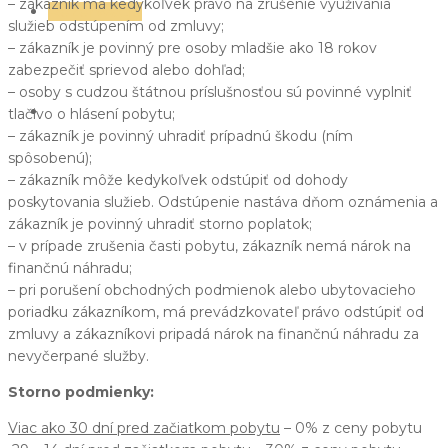
– zákazník má kedykoľvek právo na zrušenie využívania
Rezerwacje
služieb odstúpením od zmluvy;
– zákazník je povinný pre osoby mladšie ako 18 rokov
zabezpečiť sprievod alebo dohľad;
– osoby s cudzou štátnou príslušnosťou sú povinné vyplniť
polski
tlačivo o hlásení pobytu;
– zákazník je povinný uhradiť prípadnú škodu (ním
spôsobenú);
słowacki
– zákazník môže kedykoľvek odstúpiť od dohody
angielski
poskytovania služieb. Odstúpenie nastáva dňom oznámenia a
zákazník je povinný uhradiť storno poplatok;
niemiecki
– v prípade zrušenia časti pobytu, zákazník nemá nárok na
czeski
finančnú náhradu;
– pri porušení obchodných podmienok alebo ubytovacieho
poriadku zákazníkom, má prevádzkovateľ právo odstúpiť od
zmluvy a zákazníkovi pripadá nárok na finančnú náhradu za
nevyčerpané služby.
Storno podmienky:
Viac ako 30 dní pred začiatkom pobytu
– 0% z ceny pobytu