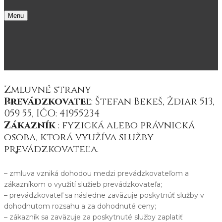
Menu
Zmluvné strany
Prevádzkovateľ
: Štefan Bekeš, Ždiar 513,
O nas
059 55, IČO: 41955234
Zákazník
: fyzická alebo právnická
osoba, ktorá využíva služby
prevádzkovateľa.
Resort Kamzík***
– zmluva vzniká dohodou medzi prevádzkovateľom a
Penjonat Kamzik*** Zdiar
zákazníkom o využití služieb prevádzkovateľa;
– prevádzkovateľ sa následne zaväzuje poskytnúť služby v
Apartament A – Mezonet
dohodnutom rozsahu a za dohodnuté ceny;
Apartament B – Z kominkiem
– zákazník sa zaväzuje za poskytnuté služby zaplatiť
Willa Kamzik**