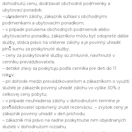
dohodnutú cenu, dodržiavať obchodné podmienky a
ubytovací poriadok;
– uhradením zálohy, zákazník súhlasí s obchodnými
Pobyty i ceny
podmienkami a ubytovacím poriadkom;
– v prípade porušenia obchodných podmienok alebo
ubytovacieho poriadku, zákazníkovi môžu byť odopreté ďalšie
služby, stráca právo na vrátenie zálohy a je povinný uhradiť
Restauracja
plnú sumu za poskytnuté služby;
– ceny za poskytované služby sú zmluvné, navrhnuté v
cenníku prevádzkovateľa;
– detské zľavy sa poskytujú podľa cenníka pre deti do 11
rokov;
Wellness
– pri dohode medzi prevádzkovateľom a zákazníkom o využití
služieb je zákazník povinný uhradiť zálohu vo výške 30% z
celkovej ceny pobytu;
– v prípade neuhradenia zálohy v dohodnutom termíne je
Kontakt
prevádzkovateľ oprávnený zrušiť rezerváciu; – zvyšok ceny je
zákazník povinný uhradiť v deň príchodu;
– zákazník má právo na riadne poskytnutie nim objednaných
služieb v dohodnutom rozsahu;