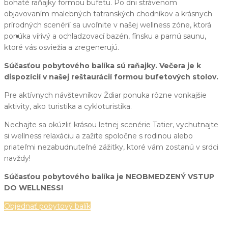
bohaté raňajky formou bufetu. Po dni strávenom
objavovaním malebných tatranských chodníkov a krásnych
prírodných scenérií sa uvoľnite v našej wellness zóne, ktorá
Čeština
ponúka vírivý a ochladzovací bazén, fínsku a parnú saunu,
ktoré vás osviežia a zregenerujú.
Súčasťou pobytového balíka sú raňajky. Večera je k
Slovenština
dispozícií v našej reštaurácií formou bufetových stolov.
Polský
Angličtina
Pre aktívnych návštevníkov Ždiar ponuka rôzne vonkajšie
aktivity, ako turistika a cykloturistika.
Němec
Nechajte sa okúzliť krásou letnej scenérie Tatier, vychutnajte
si wellness relaxáciu a zažite spoločne s rodinou alebo
priateľmi nezabudnuteľné zážitky, ktoré vám zostanú v srdci
navždy!
Súčasťou pobytového balíka je NEOBMEDZENÝ VSTUP
DO WELLNESS!
Objednať pobytový balík