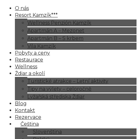
O nás
Resort Kamzík***
Wellness Penzión Kamzík
Apartmán A – Mezonet
Apartmán B – S krbem
Vila Kamzík
Pobyty a ceny
Restaurace
Wellness
Ždiar a okolí
Turistické atrakce – Letní aktivity
Tipy na výlety – celoročně
Lyžařská střediska Ždiar
Blog
Kontakt
Rezervace
Čeština
Slovenština