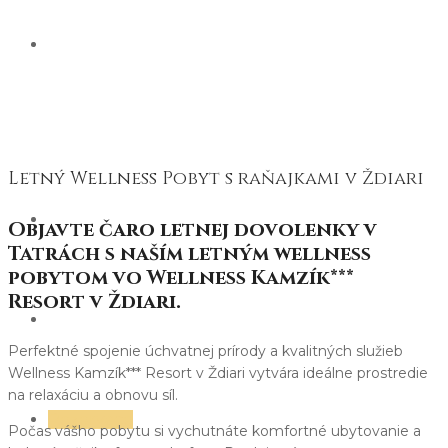
Ždiar a okolí
Turistické atrakce – Letní aktivity
Tipy na výlety – celoročně
Lyžařská střediska Ždiar
Letný Wellness Pobyt s raňajkami v Ždiari
Blog
Objavte čaro letnej dovolenky v
Tatrách s naším letným wellness
pobytom vo Wellness Kamzík***
Resort v Ždiari.
Kontakt
Perfektné spojenie úchvatnej prírody a kvalitných služieb
Wellness Kamzík*** Resort v Ždiari vytvára ideálne prostredie
na relaxáciu a obnovu síl.
Rezervace
Počas vášho pobytu si vychutnáte komfortné ubytovanie a