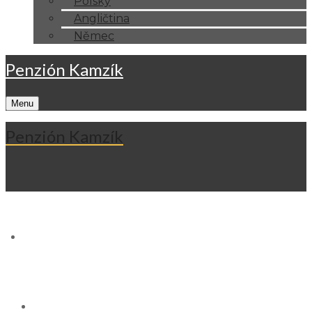
Polský
Angličtina
Němec
Penzión Kamzík
Menu
Penzión Kamzík
O nás
Resort Kamzík***